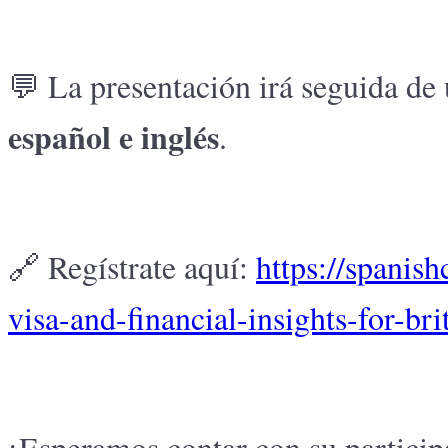
💬 La presentación irá seguida de 
español e inglés
.
🔗 Regístrate aquí:
https://spanis
visa-and-financial-insights-for-bri
¡Esperamos contar con su particip