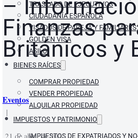
– Informació
TRASLADO DE EJECUTIVOS
CIUDADANÍA ESPAÑOLA
Finanzas pa
VISADOS DE PAREJA Y FAMILIARES
GOLDEN VISA
Británicos y
ASILO
BIENES RAÍCES
COMPRAR PROPIEDAD
VENDER PROPIEDAD
Eventos
ALQUILAR PROPIEDAD
|
IMPUESTOS Y PATRIMONIO
21 de abril de 2025
IMPUESTOS DE EXPATRIADOS Y NO