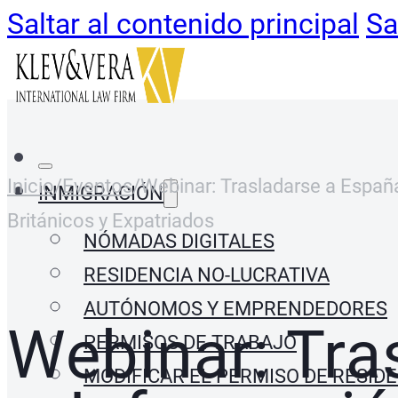
Saltar al contenido principal
Sa
Inicio
/
Eventos
/
Webinar: Trasladarse a Españ
INMIGRACIÓN
Británicos y Expatriados
NÓMADAS DIGITALES
RESIDENCIA NO-LUCRATIVA
AUTÓNOMOS Y EMPRENDEDORES
Webinar: Tra
PERMISOS DE TRABAJO
MODIFICAR EL PERMISO DE RESIDE