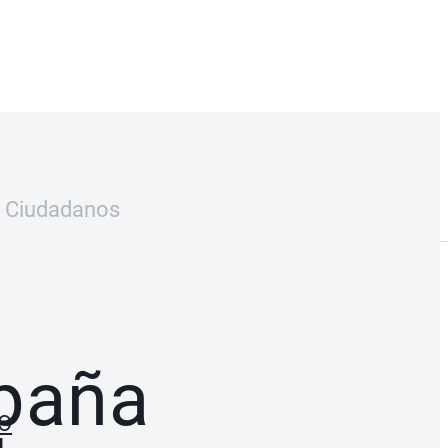
a Ciudadanos
spaña
JO