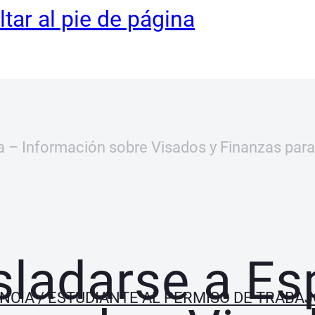
ltar al pie de página
a – Información sobre Visados y Finanzas par
sladarse a E
NCIA / ESTUDIANTE AL PERMISO DE TRABA