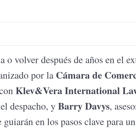
 o volver después de años en el ex
Cámara de Comerc
anizado por la
Klev&Vera International L
 con
Barry Davys
 del despacho, y
, aseso
te guiarán en los pasos clave para un