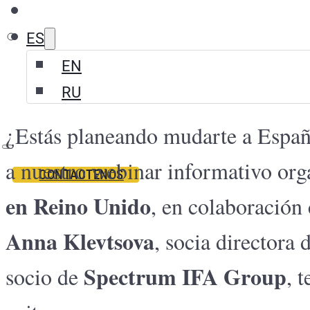
ES
EN
RU
¿Estás planeando mudarte a España
a nuestro webinar informativo org
CONTACTENOS
en Reino Unido
, en colaboración
Anna Klevtsova
, socia directora
Spectrum IFA Group
socio de
, 